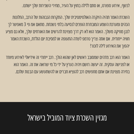
לנשף, אירוע ספורט, או סתם ללילה בחוץ על העיר, מחירי השכירות שלך ישתנו.
השכרת האמר תהיה היוקרה האולטימטיבית שלך. התקרות הגבוהות של הרכב, החלונות
הכהים ומערכת השמע המובחרת הופכים לנסיעה בלתי נשכחת. מתאם אמ פי 3 מאפשר לך
לנגן מוזיקה משלך. האמר הוא לא רק דרך מצוינת להרשים את האורחים שלך, אלא גם מציע
חוויה ייחודית. אם אתה צריך טרמפ לשדה התעופה או למסיבת יום הולדת, השכרת האמר
יהפוך את האירוע לילה לזכור!
האמר הוא רכב מדהים שמסובב ראשים לאן שהוא הולך. רכב ייחודי זה אידיאלי לאירוע מיוחד
או לפגישה עסקית. זה יעשה רושם ויהיה נערץ על ידי כל מי שרואה את זה. האמר הוא
בחירה מצוינת אם אתם מחפשים רכב להוציא חברים או להשתעשע עם הבנות שלכם.
מגזין השכרת ציוד המוביל בישראל