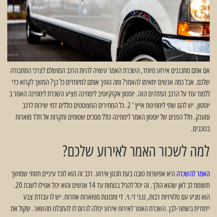
אם אתם מתכננים אירוע מיוחד, השכרת האמר עשויה להיות הרכב המושלם לצרכי התחבורה
שלכם. אבל כמה אנשים יתאימו להאמר? ומה הופך אותם למיוחדים כל כך? המשך לקרוא כדי
ללמוד עוד על הרכב המדהים הזה. יוסטון אקזקיוטיב לימוזינה מציע השכרת לימוזינה האמר ב
יוסטון. יש להם שתי לימוזינות אייץ ' 2. כל המחירים המצוטטים כוללים דמי שירות לרכב
ומענק. חלל הפנים של יוסטון האמר לימוזינה כולל מסכים שטוחים ותקרות אל חלד מוארות
בכוכבים.
למה לשכור האמר לאירוע שלכם?
האמר להשכרה
היא אפשרות טובה בעת תכנון אירוע. רכב זה הוא לוכד עיניים חזותי שמושך
תשומת לב לאן שהוא הולך. זה יכול להכיל בנוחות עד 14 אנשים והוא יכול אפילו לשבת 20.
הוא מגיע עם טלוויזיות רבות, נגני די.וי. די ותכונות מפוארות אחרות. יש לו עבודת צבע
ייחודית בשחור-לבן. השכרת האמר לאירוח אירוע יכולה לגרום לו להתבלט מהשאר. שקול את