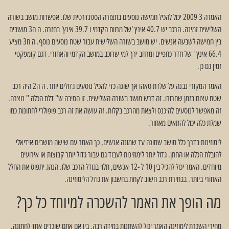
האמרה 3 2009 יכול להכיל חמישה נוסעים בתצורה הסטנדרטית שלו. אפשרות מושב בשורה
השלישית זמינה. הרכב יש 40.7 אינץ 'של מרווח הקדמי ו 39.7 אינץ' בחזרה. ה ה3 מושבים
בין חמישה לשבעה אנשים. יש מושב בשורה השלישית עבור שטח נוסעים נוסף. ה ח3 מציע
66.4 אינץ ' של חדר כתפיים ומרחב ירך למי שרוכב במושב הקדמי והאחורי. דגם קומפקטי
זמין גם כן.
האמר המקורי נבנה על שלדת טאהו אך שונה כדי להכיל נוסעים גדולים יותר. ה ה2 היה רכב
שטח עצום בזמן שחרורו. זה דרש מושב בשורה השלישית. זו הסיבה ש" דלת הכלה " נוצרה.
זה מאפשר לנוסעים להיכנס ולצאת מהרכב בקלות. זה עושה את זה רכב פופולרי לחתונות כמו
שמלת כלה יכול להתאים מאחור.
לימוזינות בדרך כלל מושב שמונה עד שמונה אנשים, כך האמר עם שישה מושבים אידיאלי
להובלת הכלה או החתן. גדול יותר לימוזינות לעבוד גם עבור גדול יותר קבוצות או אירועים
מיוחדים. האמר יכול להכיל בין 10 ל -12 אנשים, תלוי בגודל הרכב שלו. הנהג יתפוס את החלל
האחורי ביותר. בבחירת רכב חשוב לקחת בחשבון את גודל הלימוזינה.
מה הופך את האמר להשכרה למיוחד כל כך?
מחירי השכרת לימוזינה האמר יכול להשתנות במידה רבה. בין אם אתם שוכרים אחד לחתונה,