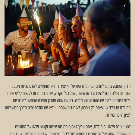
הדרך הטובה ביותר לחגוג יום הולדת היא על ידי יצירת וידאו שמתאים לאדם להיות מכובד.
אדם יום הולדת יכול להיות גבר או אישה, אבל בכל מקרה, יש דרכים רבות לעשות קליפ שיהיה
בלתי נשכח הן לילד יום ההולדת והן לילדה. בין אם אתה מתכנן מסיבת הפתעה לילדת יום
ההולדת או לילד או שאתה רק מתכונן לאיחוד משפחתי, וידאו יום הולדת יהיה הדרך המושלמת
לציון היום המיוחד.
לפני יצירת וידאו יום הולדת, אתה צריך לאסוף תמונות ישנות וקטעי וידאו של החוגגים
ומשפחתם. אתה יכול להשתמש בתמונות של ילדות, חופשות, אירועים מיוחדים, או רגעים