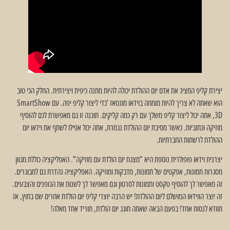
יצירת קליפ המציג את אדם יום ההולדת יכולה להיות מתנה כיפית ויצירתית. החלק הכי טוב
הוא שאתה לא צריך להיות מומחה בוידאו מונטאז 'כדי ליצור קליפ יפה. עם SmartShow
3D, אתה יכול ליצור קליפ משלך עם רק כמה קליקים. תוכנה זו גם מאפשרת לכם להוסיף
מוזיקה וכתוביות. כאשר מסיבת יום ההולדת נגמרת, אתה יכול אפילו לשתף את וידאו יום
ההולדת לרשתות החברתיות.
יצרנית וידאו פופולרית נוספת היא ”מצגת יום הולדת עם מוזיקה”. האפליקציה כוללת מגוון
מסגרות תמונות, אפקטים של תמונות, מדבקות ומוזיקה. האפליקציה נהדרת גם למבוגרים.
זה מאפשר לך להוסיף טקסט ותמונות לסרטון וגם מאפשר לך לשנות את הגופנים והצבעים.
זה יוצר הווידאו המושלם ליום ההולדת! יש הרבה יוצרי קליפ יום הולדת אחרים שם בחוץ, אז
תוודא לנסות אחד! בפעם הבאה שאתה חוגג יום הולדת, תוריד אחד מאלה!