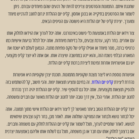
שחגגת איתם. התמונות והסרטונים צריכים להיות של רגעים שהם מיוחדים עבורם. ניתן
לשמור את הסרטונים בתיקייה או בכונן אחסון. קליפ יום ההולדת יגרום לחוגג להרגיש מיוחד
ומוערך. יצירת קליפ של יום הולדת היא פשוטה עם הטיפים הבאים.
צור וידאו יום הולדת באמצעות כלי פשוט באינטרנט. אתה יכול לערוך את הוידאו ולחלוק אותו
עם אחרים. בחר רקע, ערכת צבעים, וכל בדיחות מיוחדות. אתה יכול לכלול נגיעות אישיות כמו
כרטיסי ברכה, מסר מיוחד או אפילו קליפ של טקס פתיחת מתנה. הנמען לעולם לא ישכח את
המאורע הבלתי נשכח הזה, והוא ייגע במחשבה שיצרה אותו. אם אתה לא יוצר קליפ מקצועי,
יש גם אפשרויות אחרות זמינות ליצירת ברכות קליפ יום הולדת.
אפשרות נוספת היא ליצור מצגת שקופיות מתמונות. תוכנת יצרן שקופיות היא אפשרות
נהדרת ליצירת
קליפ יום הולדת
. זה בחינם ומציע תוצאות יפות. והכי חשוב, קל להשתמש בזה
ולהפיק תוצאות מקצועיות. אתה יכול גם להוסיף שיר. קליפ יום ההולדת יהיה דרך נהדרת
לחגוג יום הולדת. אחרי הכל, אין דרך טובה יותר לחגוג יום הולדת מאשר עם חברים ומשפחה.
יוצר קליפ יום ההולדת הטוב ביותר מאפשר לך ליצור וידאו יום הולדת אישי מתוך תמונה. אתה
יכול לבחור נושא ולבחור את המוזיקה שתלווה אותו. לאחר מכן, בחר רקע וצבעים שיתאימו
לנושא. לאחר שתסיים לערוך, תוכל לשמור את קליפ יום ההולדת לחלוק עם משפחה וחברים.
אם ברצונך לחלוק אותו עם חבר או בן משפחה, תוכל גם לשלוח אותו אליהם באמצעות יצרנית
הווידאו ”יום הולדת”.