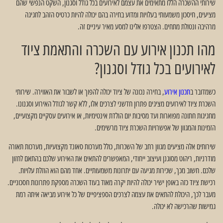
שירותי ההשכרה הללו מתאימים את עצמם לאירועים בכל גודל וסגנון, השקט הנפשי שהם
מציעים, חיסכון משמעותי בעלויות ומדוע בחירה בהם יכולה להיות כרטיס הזהב לחגיגה
מרהיבה ונטולת מתחים. הצטרפו אלינו למסע מאיר עיניים זה.
מהו תכנון אירוע עם השכרה והתאמת ציוד
לאירועים בכל גודל וסגנון?
כשמדובר ב
תכנון אירוע
, בחירה נכונה של ציוד יכולה להפוך או לשבור את האווירה. שירותי
השכרת ציוד לאירועים מציגים פתרון חדשני לצרכים אלו, ללא קשר לגודל האירוע וסגנונו.
מחגיגות חתונה מפוארות ועד מסיבות יום הולדת אינטימיות, או אירועים עסקיים מקצועיים,
הזמינות והמגוון של אפשרויות השכרת ציוד מרשימים.
שירותים אלה מציעים מגוון רחב של השכרות, כולל מערכות סאונד מקצועיות, מערכות תאורה
מודרניות, ריהוט מסוגנן ועיצוב ייחודי, המאפשרים להתאים את האירוע שלכם בהתאם לחזון
שלכם. חשוב מכך, שכירות מגיעה עם יתרונות משמעותיים. אחד מהם הוא הוזלת עלויות.
רכישת ציוד כזה באופן ישיר יכולה להיות יקרה מאוד בעוד השכרה מספקת פתרונות חסכוניים.
מעבר לכך, היכולת להתאים את עצמה לצרכים הספציפיים של כל אירוע מביאה איתה רמת
גמישות שהרכישה לא יכולה.