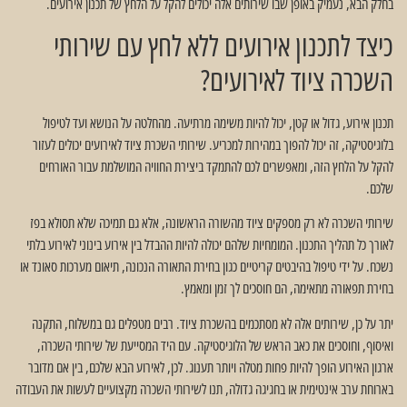
בחלק הבא, נעמיק באופן שבו שירותים אלה יכולים להקל על הלחץ של תכנון אירועים.
כיצד לתכנון אירועים ללא לחץ עם שירותי
השכרה ציוד לאירועים?
תכנון אירוע, גדול או קטן, יכול להיות משימה מרתיעה. מהחלטה על הנושא ועד לטיפול
בלוגיסטיקה, זה יכול להפוך במהירות למכריע. שירותי השכרת ציוד לאירועים יכולים לעזור
להקל על הלחץ הזה, ומאפשרים לכם להתמקד ביצירת החוויה המושלמת עבור האורחים
שלכם.
שירותי השכרה לא רק מספקים ציוד מהשורה הראשונה, אלא גם תמיכה שלא תסולא בפז
לאורך כל תהליך התכנון. המומחיות שלהם יכולה להיות ההבדל בין אירוע בינוני לאירוע בלתי
נשכח. על ידי טיפול בהיבטים קריטיים כגון בחירת התאורה הנכונה, תיאום מערכות סאונד או
בחירת תפאורה מתאימה, הם חוסכים לך זמן ומאמץ.
יתר על כן, שירותים אלה לא מסתכמים בהשכרת ציוד. רבים מטפלים גם במשלוח, התקנה
ואיסוף, וחוסכים את כאב הראש של הלוגיסטיקה. עם היד המסייעת של שירותי השכרה,
ארגון האירוע הופך להיות פחות מטלה ויותר תענוג. לכן, לאירוע הבא שלכם, בין אם מדובר
בארוחת ערב אינטימית או בחגיגה גדולה, תנו לשירותי השכרה מקצועיים לעשות את העבודה