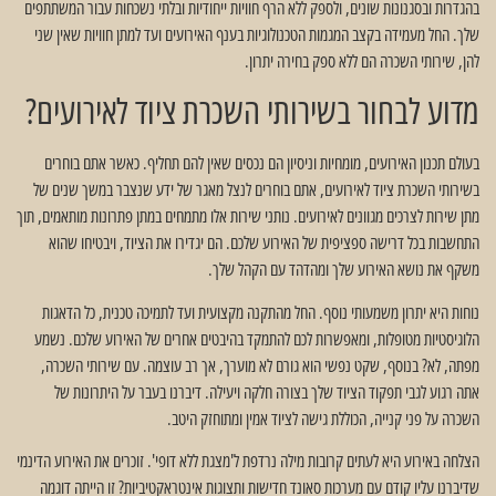
בהגדרות ובסגנונות שונים, ולספק ללא הרף חוויות ייחודיות ובלתי נשכחות עבור המשתתפים
שלך. החל מעמידה בקצב המגמות הטכנולוגיות בענף האירועים ועד למתן חוויות שאין שני
להן, שירותי השכרה הם ללא ספק בחירה יתרון.
מדוע לבחור בשירותי השכרת ציוד לאירועים?
בעולם תכנון האירועים, מומחיות וניסיון הם נכסים שאין להם תחליף. כאשר אתם בוחרים
בשירותי השכרת ציוד לאירועים, אתם בוחרים לנצל מאגר של ידע שנצבר במשך שנים של
מתן שירות לצרכים מגוונים לאירועים. נותני שירות אלו מתמחים במתן פתרונות מותאמים, תוך
התחשבות בכל דרישה ספציפית של האירוע שלכם. הם יגדירו את הציוד, ויבטיחו שהוא
משקף את נושא האירוע שלך ומהדהד עם הקהל שלך.
נוחות היא יתרון משמעותי נוסף. החל מהתקנה מקצועית ועד לתמיכה טכנית, כל הדאגות
הלוגיסטיות מטופלות, ומאפשרות לכם להתמקד בהיבטים אחרים של האירוע שלכם. נשמע
מפתה, לא? בנוסף, שקט נפשי הוא גורם לא מוערך, אך רב עוצמה. עם שירותי השכרה,
אתה רגוע לגבי תפקוד הציוד שלך בצורה חלקה ויעילה. דיברנו בעבר על היתרונות של
השכרה על פני קנייה, הכוללת גישה לציוד אמין ומתוחזק היטב.
הצלחה באירוע היא לעתים קרובות מילה נרדפת ל'מצגת ללא דופי'. זוכרים את האירוע הדינמי
שדיברנו עליו קודם עם מערכות סאונד חדישות ותצוגות אינטראקטיביות? זו הייתה דוגמה