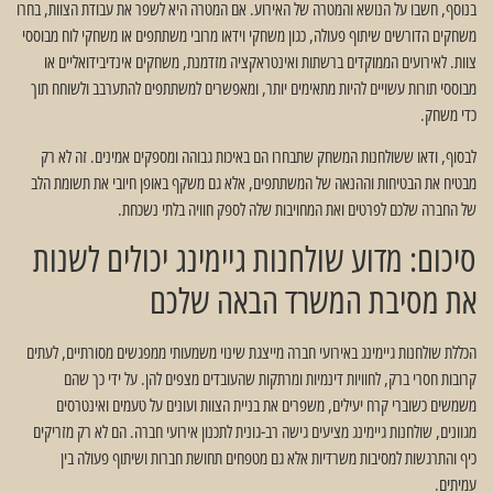
בנוסף, חשבו על הנושא והמטרה של האירוע. אם המטרה היא לשפר את עבודת הצוות, בחרו
משחקים הדורשים שיתוף פעולה, כגון משחקי וידאו מרובי משתתפים או משחקי לוח מבוססי
צוות. לאירועים הממוקדים ברשתות ואינטראקציה מזדמנת, משחקים אינדיבידואליים או
מבוססי תורות עשויים להיות מתאימים יותר, ומאפשרים למשתתפים להתערבב ולשוחח תוך
כדי משחק.
לבסוף, ודאו ששולחנות המשחק שתבחרו הם באיכות גבוהה ומספקים אמינים. זה לא רק
מבטיח את הבטיחות וההנאה של המשתתפים, אלא גם משקף באופן חיובי את תשומת הלב
של החברה שלכם לפרטים ואת המחויבות שלה לספק חוויה בלתי נשכחת.
סיכום: מדוע שולחנות גיימינג יכולים לשנות
את מסיבת המשרד הבאה שלכם
הכללת שולחנות גיימינג באירועי חברה מייצגת שינוי משמעותי ממפגשים מסורתיים, לעתים
קרובות חסרי ברק, לחוויות דינמיות ומרתקות שהעובדים מצפים להן. על ידי כך שהם
משמשים כשוברי קרח יעילים, משפרים את בניית הצוות ועונים על טעמים ואינטרסים
מגוונים, שולחנות גיימינג מציעים גישה רב-גונית לתכנון אירועי חברה. הם לא רק מזריקים
כיף והתרגשות למסיבות משרדיות אלא גם מטפחים תחושת חברות ושיתוף פעולה בין
עמיתים.