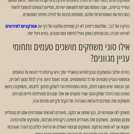
ומספקים מרחב בטוח לעובדים לתרגל מיומנויות פתרון בעיות וקבלת החלטות. לולאת המשוב
המיידי בגיימינג, שבה פעולות מובילות לתוצאות ישירות, מסייעת לצוותים להסתגל ולשפר
במהירות את האסטרטגיות שלהם, ומטפחת תרבות של למידה ושיפור מתמשכים.
בעיקרו של דבר, שולחנות גיימינג לא רק מוסיפים אלמנט של כיף עם
אטרקציות לאירועים
לאירועי חברה; הם תורמים באופן פעיל לפיתוח צוות מגובש, גמיש ויעיל יותר.
אילו סוגי משחקים מושכים טעמים ותחומי
עניין מגוונים?
בחירת שילוב המשחקים הנכון לאירוע התאגידי שלך היא קריטית כדי לענות על הטעמים
והתחומי העניין המגוונים של כל המשתתפים. מבחר מעוגל היטב צריך לכלול מגוון ז'אנרים,
תוך הבטחה שיש משהו לכולם, מרוח התחרותית ועד לשחקן מזדמן. לדוגמה, משחקים בנושא
ספורט כמו כדורגל שולחן והוקי אוויר מושכים את אלה שנהנים מפעילויות פיזיות מהירות.
משחקים אלה מצוינים להעלאת האנרגיה של הקהל ולקידום תחרות ערה.
משחקי לוח אסטרטגיים, כגון שחמט או דמקה, מיועדים לאנשים שמעדיפים אתגרים מנטליים
ותכנון מתחשב. משחקים אלה מעודדים חשיבה ביקורתית וסבלנות, ומספקים אלטרנטיבה
שקטה אך לא פחות מרתקת. משחקים מבוססי פאזלים או טריוויה יכולים גם לעורר מעורבות
אינטלקטואלית, ולהציע פלטפורמה להצגת ידע ומיומנויות פתרון בעיות.