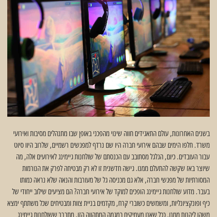
בשנים האחרונות, עולם התאגידים חווה שינוי מהפכני באופן שבו מתנהלים מסיבות ואירועי
משרד. חלפו הימים שבהם אירועי חברה היו שם נרדף למפגשים רשמיים, שלרוב היוו סיוט
עבור העובדים. כיום, הגלגל מסתובב עם הכנסתם של שולחנות גיימינג לאירועים אלה, מה
שיוצר באז שקשה להתעלם ממנו. גישה חדשנית זו לא רק מבטיחה לפרק את הנורמות
המסורתיות של מפגשי חברה, אלא גם מכניסה גל של מעורבות והנאה שלא נראה כמותו
בעבר. מדוע שולחנות גיימינג הופכים למוקד של אירועי חברה? הם מציעים שילוב ייחודי של
כיף ופונקציונליות, ומשמשים כשוברי קרח, מקדמים בניית צוות ומבטיחים שכל משתתף ימצא
משהו ליהנות ממנו. ככל שאנו מעמיקים במגמה המתהווה הזו, מתברר ששולחנות גיימינג