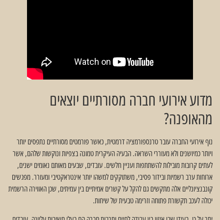
מדוע אירועי חברה מסורתיים יוצאים
מהאופנה?
נוף אירועי החברה עובר טרנספורמציה דרמטית, כאשר פורמטים מסורתיים נתפסים יותר
ויותר כמיושנים ולא מעוררי השראה. הבעיה העיקרית טמונה בצפיות ונוקשות שלהם, אשר
לעתים קרובות מובילות להשתתפות ועניין חלשים. עובדים, שבעים מאותם נאומים ישנים,
ארוחות ערב רשמיות ובידור פסיבי, משתוקקים למשהו יותר אינטראקטיבי ומעורר. מפגשים
קונבנציונליים אלה מתקשים גם להקל על קשרים אמיתיים בין עמיתים, שכן האווירה הרשמית
יכולה לעכב תקשורת פתוחה וזרימה טבעית של שיחות.
יתר על כן, בעידן שבו איזון בין עבודה לחיים ותרבות חברה הם בעלי חשיבות עליונה, עובדים