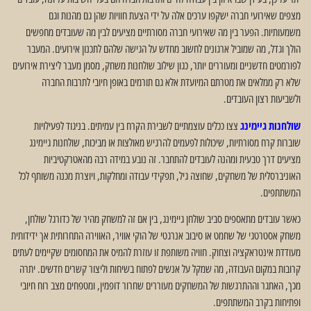
מצפים שאירועי חברה ישקפו ערכים אלה על ידי הצעת חוויות שהן גם מהנות וגם
משמעותיות. הפער בין מה שאירועי חברה מסורתיים מציעים לבין מה שעובדים מחפשים
הולך וגדל, מה שמוביל ארגונים לחשוב מחדש על הגישה שלהם לתכנון אירועים. המעבר
לפורמטים חדשניים ומעוררים יותר, כגון שילוב שולחנות משחק, מסמן מעבר ליצירת אירועים
שלא רק ממלאים את מטרתם המיועדת אלא גם תורמים באופן חיובי לתרבות החברה
ולשביעות רצון העובדים.
שולחנות גיימינג
צצו ככלים עוצמתיים לשבירת הקרח בין עמיתים. בניגוד לפעילויות
שוברות קרח מסורתיות, שיכולות לפעמים להרגיש מאולצות או מביכות, שולחנות גיימינג
מציעים דרך טבעית ומהנה לעובדים להתחבר. זה נובע במידה רבה מהאטרקטיביות
האוניברסלית של משחקים, שחוצה גיל, תפקידי עבודה ומחלקות, ויוצרת מכנה משותף לכל
המשתתפים.
כאשר עובדים מתאספים סביב שולחן גיימינג, בין אם זה למשחק מהיר של כדורגל שולחן,
משחק אסטרטגי של שחמט או סיבוב אנרגטי של הוקי אוויר, האווירה התחרותית אך ידידותית
מעודדת אינטראקציה וצחוק. חוויה משותפת זו עוזרת להמיס את המחסומים שקיימים לעתים
קרובות במקום העבודה, מה שמקל על אנשים לפתוח בשיחות וליצור קשרים חדשים. יתרה
מכך, האתגר וההתרגשות של המשחקים מעוררים שחרור דופמין, ומטפחים מצב רוח חיובי
ופתיחות בקרב המשתתפים.