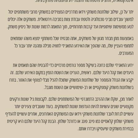
יתר על כן, שילוב שולחנות משחקי וידאו מודרניים המצוידים במשחקי מרובי משתתפים יכול
למשוך עובדים מביני טכנולוגיה ולטפח עבודת צוות בסביבה וירטואלית. משחקים אלה יכולים
לנוע ממשימות שיתופיות ועד קרבות תחרותיים, תוך התאמה לרמות שונות של ניסיון משחק.
באמצעות מתן מבחר מגוון של משחקים, אתה מבטיח שכל משתתף ימצא משהו שמתאים
לתחומי העניין שלו, מה שהופך את האירוע התאגידי לחוויה מכילה ומהנה יותר עבור כל
המעורבים.
ירוע התאגידי שלכם כרוכה בשיקול מספר גורמים מרכזיים כדי להבטיח שהם תואמים את
היעדים ואת קהל היעד שלכם. ראשית, העריכו את השטח הזמין במקום האירוע שלכם. זה
יקבע את הגודל והמספר של שולחנות המשחק שתוכלו להכיל מבלי לצופף את האזור. בחרו
בשולחנות משחק קומפקטיים או רב-שימושיים אם השטח מוגבל.
לאחר מכן, שקלו את ההרכב הדמוגרפי של המשתתפים שלכם. לקבוצות גיל שונות ורקעים
מקצועיים שונים עשויות להיות העדפות שונות למשחקים. בעוד שעובדים צעירים יותר
עשויים לגרות לעבר שולחנות משחקי וידאו עם המשחקים האחרונים, אחרים עשויים להעדיף
משחקי שולחן קלאסיים כמו פינג פונג או כדורגל שולחן. הבנת קהל היעד שלכם היא קריטית
בבחירת משחקים שיעסיקו ויבדרו אותם.