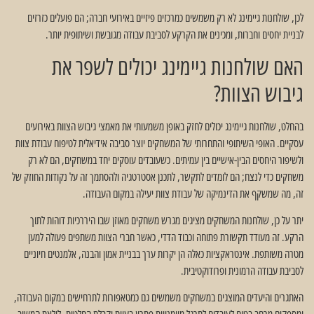
לכן, שולחנות גיימינג לא רק משמשים כמרכזים פיזיים באירועי חברה; הם פועלים כזרזים
לבניית יחסים וחברות, ומכינים את הקרקע לסביבת עבודה מגובשת ושיתופית יותר.
האם שולחנות גיימינג יכולים לשפר את
גיבוש הצוות?
בהחלט, שולחנות גיימינג יכולים לחזק באופן משמעותי את מאמצי גיבוש הצוות באירועים
עסקיים. האופי השיתופי והתחרותי של המשחקים יוצר סביבה אידיאלית לטיפוח עבודת צוות
ולשיפור היחסים הבין-אישיים בין עמיתים. כשעובדים עוסקים יחד במשחקים, הם לא רק
משחקים כדי לנצח; הם לומדים לתקשר, לתכנן אסטרטגיה ולהסתמך זה על נקודות החוזק של
זה, מה שמשקף את הדינמיקה של עבודת צוות יעילה במקום העבודה.
יתר על כן, שולחנות המשחקים מציגים מגרש משחקים מאוזן שבו היררכיות דוהות לתוך
הרקע. זה מעודד תקשורת פתוחה וכבוד הדדי, כאשר חברי הצוות משתפים פעולה למען
מטרה משותפת. אינטראקציות כאלה הן יקרות ערך בבניית אמון והבנה, אלמנטים חיוניים
לסביבת עבודה הרמונית ופרודוקטיבית.
האתגרים והיעדים המוצגים במשחקים משמשים גם כמטאפורות לתרחישים במקום העבודה,